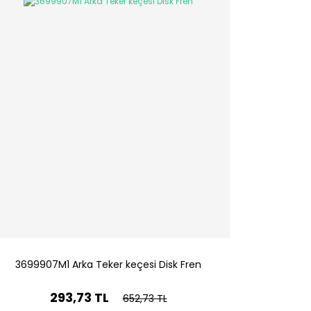
3699907M1 Arka Teker keçesi Disk Fren
293,73 TL
652,73 TL