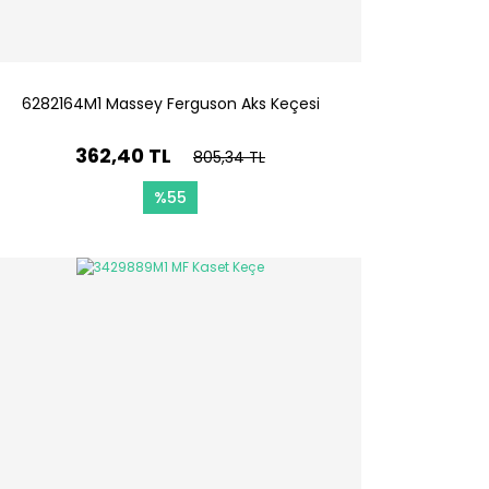
6282164M1 Massey Ferguson Aks Keçesi
362,40 TL
805,34 TL
%55