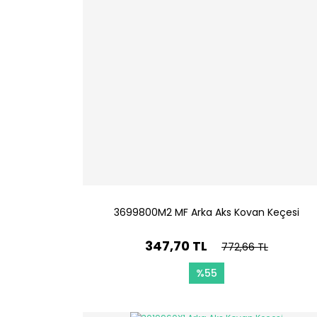
3699800M2 MF Arka Aks Kovan Keçesi
347,70 TL
772,66 TL
%55