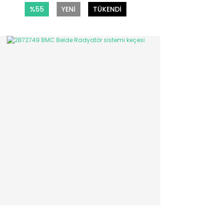
%55
YENİ
TÜKENDİ