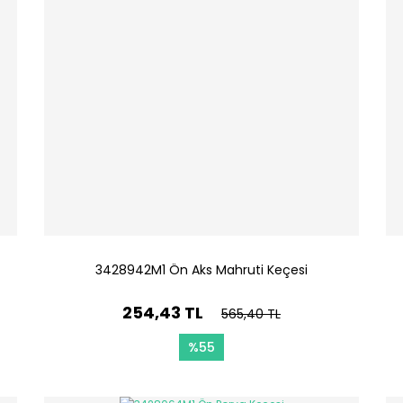
3428942M1 Ön Aks Mahruti Keçesi
254,43 TL
565,40 TL
%55