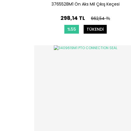
3765528M1 Ön Aks Mil Çıkış Keçesi
298,14 TL
662,54 TL
%55
TÜKENDİ