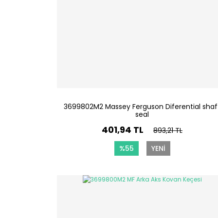
3699802M2 Massey Ferguson Diferential shaf
seal
401,94 TL
893,21 TL
%55
YENİ