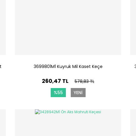
t
3699801M1 Kuyruk Mil Kaset Keçe
260,47 TL
578,83 TL
%55
YENİ