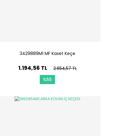
3429889M1 MF Kaset Keçe
1.194,56 TL
2.654,57 TL
%55