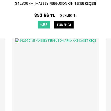
3428067M1 MASSEY FERGUSON ÖN TEKER KEÇESİ
393,66 TL
874,80 TL
%55
TÜKENDİ