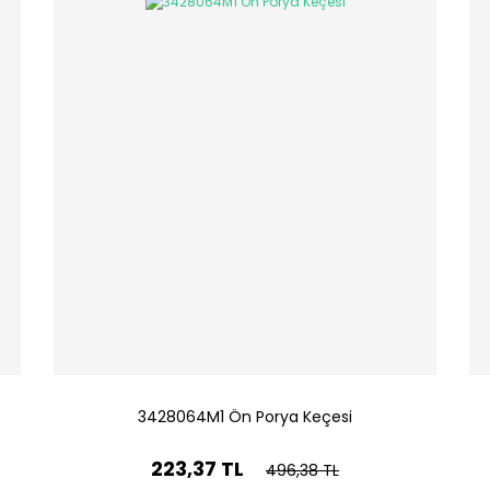
3428064M1 Ön Porya Keçesi
223,37 TL
496,38 TL