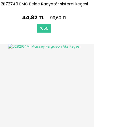
2B72749 BMC Belde Radyatör sistemi keçesi
44,82 TL
99,60 TL
%55