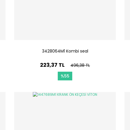
3428064M1 Kombi seal
223,37 TL
496,38 TL
%55