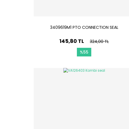
3409619M1 PTO CONNECTION SEAL
145,80 TL
324,00 TL
%55