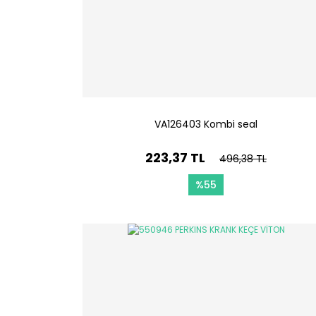
VA126403 Kombi seal
223,37 TL
496,38 TL
%55