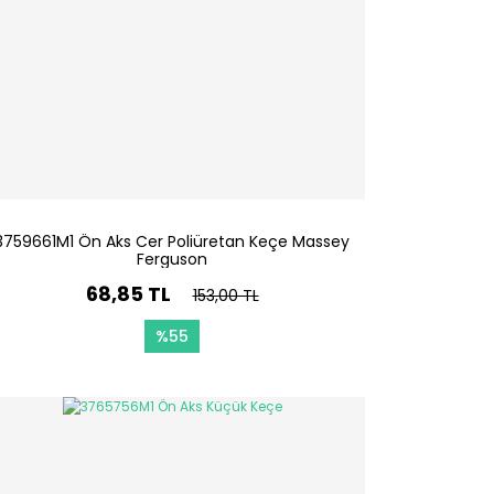
3759661M1 Ön Aks Cer Poliüretan Keçe Massey
Ferguson
68,85 TL
153,00 TL
%55