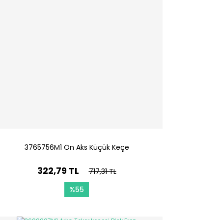
3765756M1 Ön Aks Küçük Keçe
322,79 TL
717,31 TL
%55