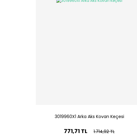
3019960X1 Arka Aks Kovan Keçesi
771,71 TL
1.714,92 TL