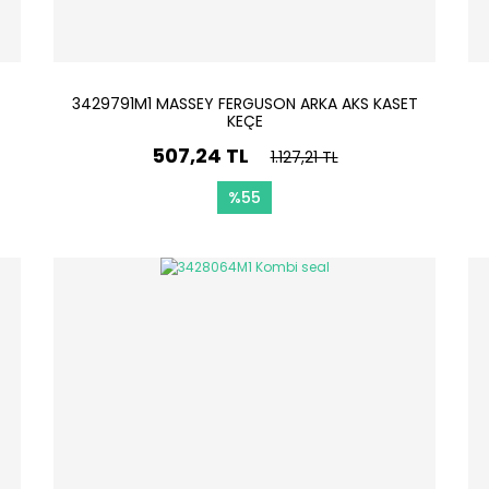
3429791M1 MASSEY FERGUSON ARKA AKS KASET
KEÇE
507,24 TL
1.127,21 TL
%55