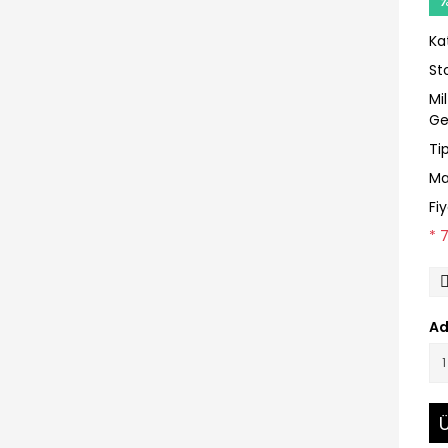
Ka
St
Mi
Ge
Ti
Ma
Fi
* 
Ad
Ü