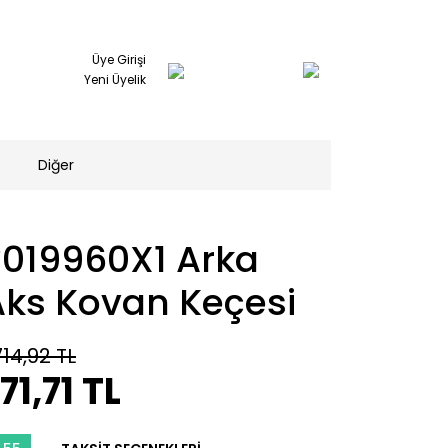
Üye Girişi
Yeni Üyelik
Diğer
3019960X1 Arka
Aks Kovan Keçesi
714,92 TL
71,71 TL