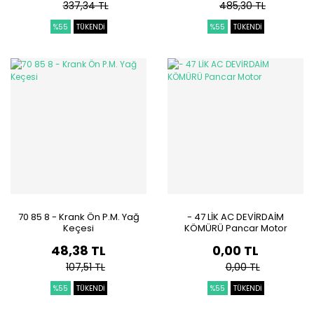
337,34 TL
485,30 TL
%55
TÜKENDİ
%55
TÜKENDİ
70 85 8 - Krank Ön P.M. Yağ
- 47 LİK AC DEVİRDAİM
Keçesi
KÖMÜRÜ Pancar Motor
48,38 TL
0,00 TL
107,51 TL
0,00 TL
%55
TÜKENDİ
%55
TÜKENDİ