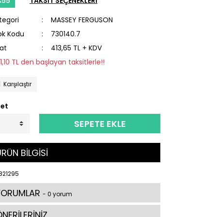
%55
TAKSİT SEÇENEKLERİ
tegori
MASSEY FERGUSON
ok Kodu
730140.7
yat
413,65 TL + KDV
21,10 TL den başlayan taksitlerle!!
Karşılaştır
et
SEPETE EKLE
RÜN BİLGİSİ
821295
YORUMLAR
- 0 yorum
NERİLERİNİZ