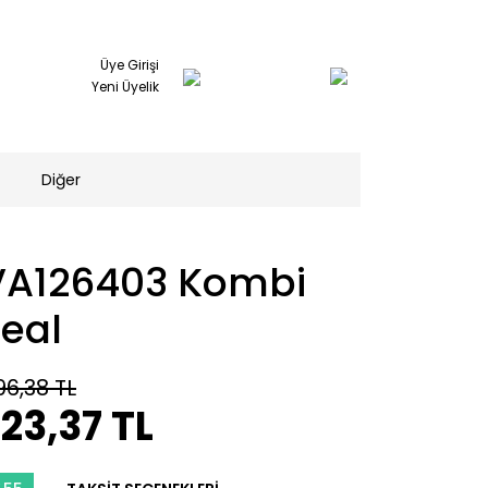
Üye Girişi
Yeni Üyelik
Diğer
VA126403 Kombi
eal
96,38 TL
23,37 TL