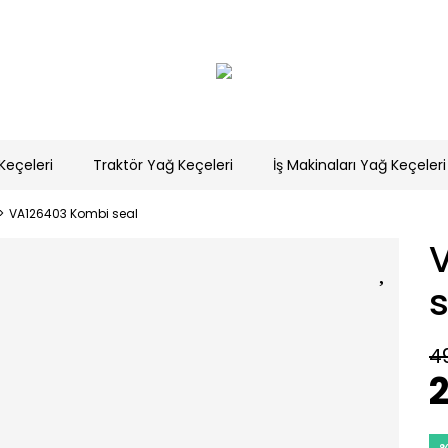
Keçeleri
Traktör Yağ Keçeleri
İş Makinaları Yağ Keçeleri
VA126403 Kombi seal
s
4
2