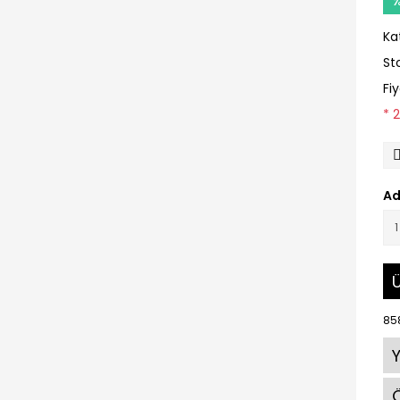
Ka
St
Fi
* 
Ad
Ü
85
Ö