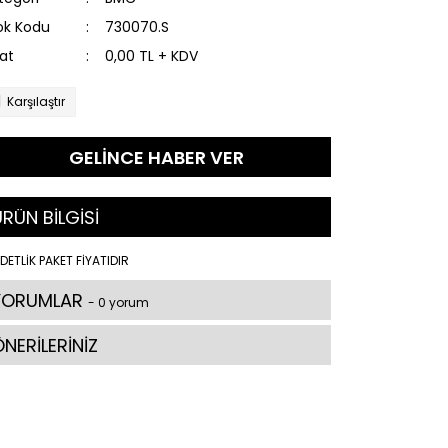
ok Kodu
730070.S
yat
0,00 TL + KDV
Karşılaştır
GELİNCE HABER VER
RÜN BİLGİSİ
DETLİK PAKET FİYATIDIR
YORUMLAR
- 0 yorum
NERİLERİNİZ