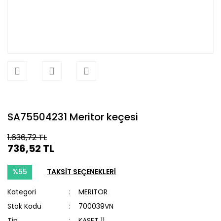
SA75504231 Meritor keçesi
1.636,72 TL
736,52 TL
%55
TAKSİT SEÇENEKLERİ
Kategori
MERITOR
Stok Kodu
700039VN
Tip
KASET 11