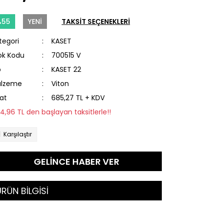
%55
YENİ
TAKSİT SEÇENEKLERİ
tegori
KASET
ok Kodu
700515 V
p
KASET 22
lzeme
Viton
yat
685,27 TL + KDV
34,96 TL den başlayan taksitlerle!!
Karşılaştır
GELİNCE HABER VER
RÜN BİLGİSİ