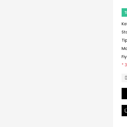
Ka
St
Ti
Ma
Fi
* 
Ü