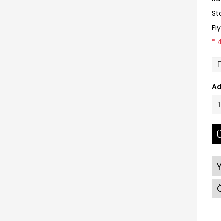
St
Fi
* 
Ad
Ü
Ö