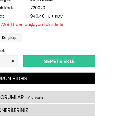
ok Kodu
720020
yat
940,48 TL + KDV
47,98 TL den başlayan taksitlerle!!
Karşılaştır
et
SEPETE EKLE
RÜN BİLGİSİ
YORUMLAR
- 0 yorum
NERİLERİNİZ