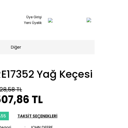
Üye Girişi
Yeni Üyelik
Diğer
RE17352 Yağ Keçesi
128,58 TL
07,86 TL
%55
TAKSİT SEÇENEKLERİ
tegori
JOHN DEERE