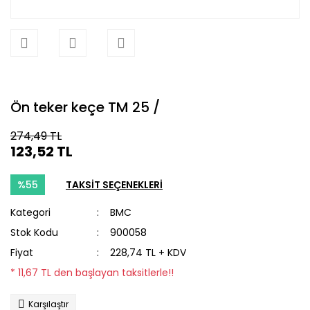
Ön teker keçe TM 25 /
274,49 TL
123,52 TL
%55
TAKSİT SEÇENEKLERİ
Kategori
BMC
Stok Kodu
900058
Fiyat
228,74 TL + KDV
* 11,67 TL den başlayan taksitlerle!!
Karşılaştır