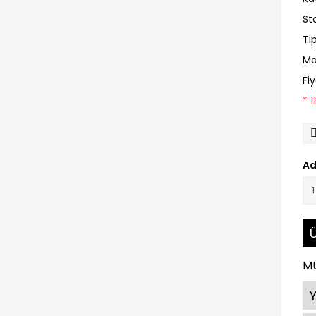
St
Ti
Ma
Fi
* 
Ad
Ü
MU