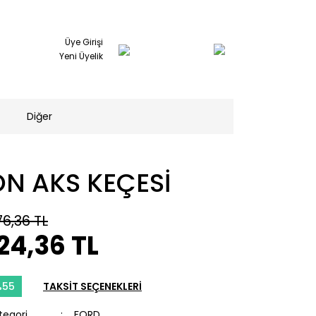
Üye Girişi
Yeni Üyelik
Diğer
ÖN AKS KEÇESİ
76,36 TL
24,36 TL
%55
TAKSİT SEÇENEKLERİ
tegori
FORD