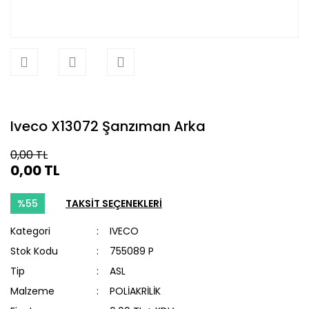
Iveco X13072 Şanzıman Arka
0,00 TL
0,00 TL
%55
TAKSİT SEÇENEKLERİ
Kategori
IVECO
Stok Kodu
755089 P
Tip
ASL
Malzeme
POLİAKRİLİK