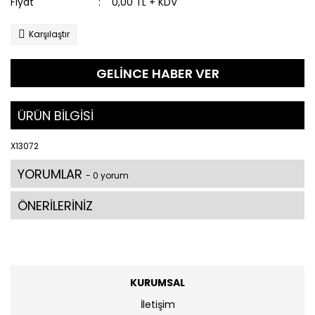
Fiyat
0,00 TL + KDV
Karşılaştır
GELİNCE HABER VER
ÜRÜN BİLGİSİ
X13072
YORUMLAR
- 0 yorum
ÖNERİLERİNİZ
KURUMSAL
İletişim