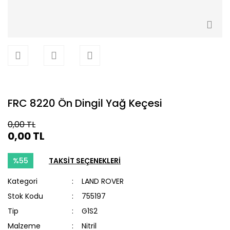
FRC 8220 Ön Dingil Yağ Keçesi
0,00 TL
0,00 TL
%55
TAKSİT SEÇENEKLERİ
Kategori
LAND ROVER
Stok Kodu
755197
Tip
G1S2
Malzeme
Nitril