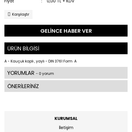
Fiyat
0,00 TL + KDV
Karşılaştır
GELİNCE HABER VER
ÜRÜN BİLGİSİ
A - Kauçuk kaplı , yaylı - DIN 3761 Form A
YORUMLAR
- 0 yorum
ÖNERİLERİNİZ
KURUMSAL
İletişim