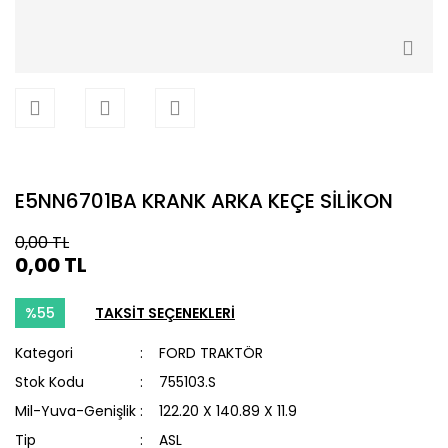
E5NN6701BA KRANK ARKA KEÇE SİLİKON
0,00 TL
0,00 TL
%55
TAKSİT SEÇENEKLERİ
Kategori
FORD TRAKTÖR
Stok Kodu
755103.S
Mil-Yuva-Genişlik
122.20 X 140.89 X 11.9
Tip
ASL