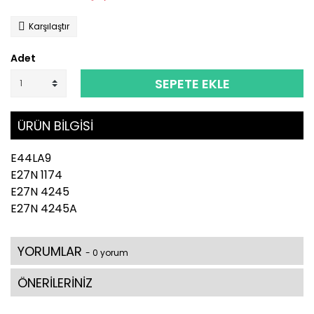
Karşılaştır
Adet
SEPETE EKLE
ÜRÜN BİLGİSİ
E44LA9
E27N 1174
E27N 4245
E27N 4245A
YORUMLAR
- 0 yorum
ÖNERİLERİNİZ