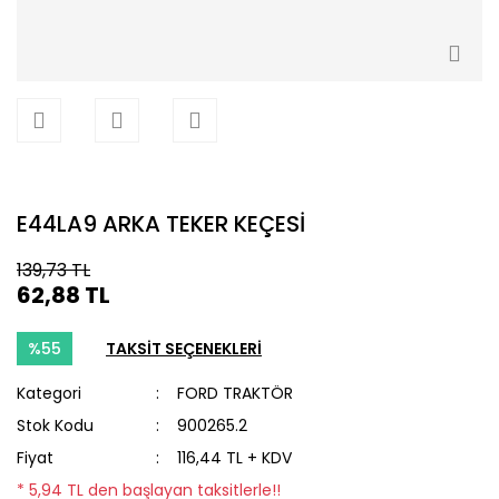
E44LA9 ARKA TEKER KEÇESİ
139,73 TL
62,88 TL
%55
TAKSİT SEÇENEKLERİ
Kategori
FORD TRAKTÖR
Stok Kodu
900265.2
Fiyat
116,44 TL + KDV
* 5,94 TL den başlayan taksitlerle!!