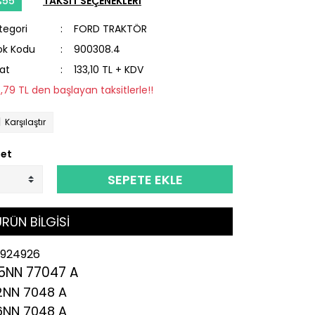
%55
TAKSİT SEÇENEKLERİ
tegori
FORD TRAKTÖR
ok Kodu
900308.4
yat
133,10 TL + KDV
6,79 TL den başlayan taksitlerle!!
Karşılaştır
et
SEPETE EKLE
RÜN BİLGİSİ
924926
5NN 77047 A
2NN 7048 A
6NN 7048 A