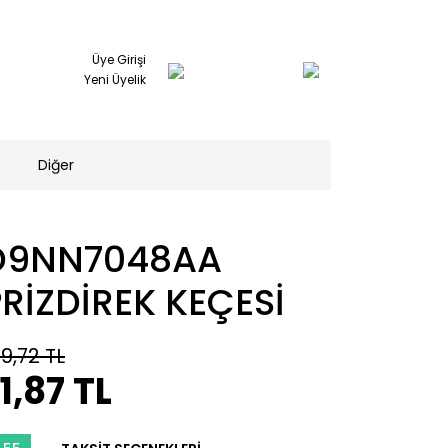
Üye Girişi
Yeni Üyelik
Diğer
D9NN7048AA
RİZDİREK KEÇESİ
9,72 TL
1,87 TL