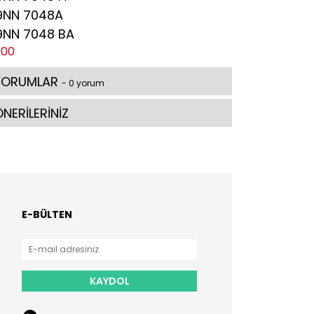
9NN 7048A
9NN 7048 BA
000
YORUMLAR
- 0 yorum
NERİLERİNİZ
E-BÜLTEN
KAYDOL