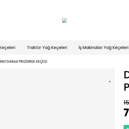
Keçeleri
Traktör Yağ Keçeleri
İş Makinaları Yağ Keçeleri
NN7048AA PRİZDİREK KEÇESİ
P
15
7