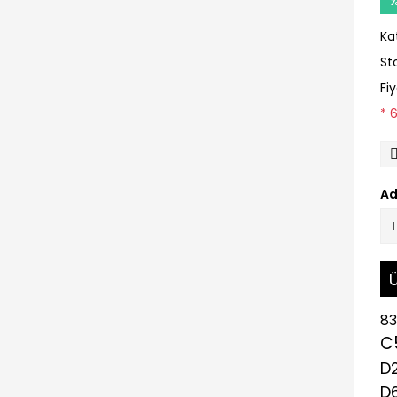
Ka
St
Fi
* 
Ad
Ü
83
C
D
D