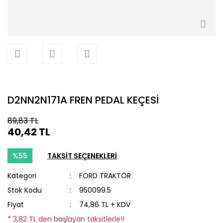
D2NN2N171A FREN PEDAL KEÇESİ
89,83 TL
40,42 TL
%55
TAKSİT SEÇENEKLERİ
Kategori
FORD TRAKTÖR
Stok Kodu
950099.5
Fiyat
74,86 TL + KDV
* 3,82 TL den başlayan taksitlerle!!