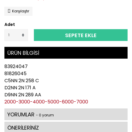
Karşılaştır
Adet
SEPETE EKLE
ÜRÜN BİLGİSİ
83924047
81826045
C5NN 2N 258 C
D2NN 2N 171 A
D9NN 2N 289 AA
2000-3000-4000-5000-6000-7000
YORUMLAR
- 0 yorum
ÖNERİLERİNİZ