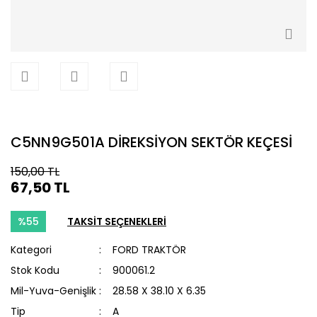
C5NN9G501A DİREKSİYON SEKTÖR KEÇESİ
150,00 TL
67,50 TL
%55
TAKSİT SEÇENEKLERİ
Kategori
FORD TRAKTÖR
Stok Kodu
900061.2
Mil-Yuva-Genişlik
28.58 X 38.10 X 6.35
Tip
A