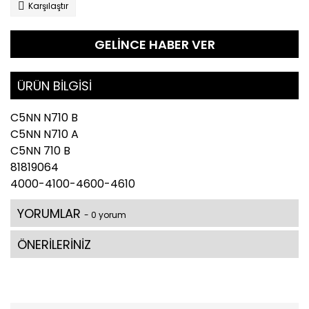
Karşılaştır
GELİNCE HABER VER
ÜRÜN BİLGİSİ
C5NN N710 B
C5NN N710 A
C5NN 710 B
81819064
4000-4100-4600-4610
YORUMLAR
- 0 yorum
ÖNERİLERİNİZ