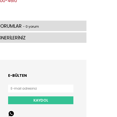
00-4610
YORUMLAR
- 0 yorum
NERİLERİNİZ
E-BÜLTEN
KAYDOL