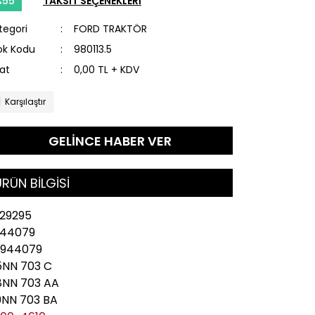
%55
TAKSİT SEÇENEKLERİ
tegori
FORD TRAKTÖR
ok Kodu
980113.5
yat
0,00 TL + KDV
Karşılaştır
GELİNCE HABER VER
RÜN BİLGİSİ
29295
944079
3944079
NN 703 C
NN 703 AA
NN 703 BA