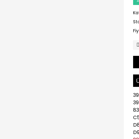
Ka
St
Fi
Ü
39
3
8
C5
D8
D9