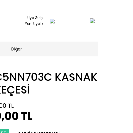
Üye Girişi
Yeni Üyelik
Diğer
C5NN703C KASNAK
KEÇESİ
00 TL
,00 TL