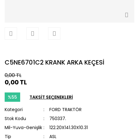
C5NE6701C2 KRANK ARKA KEÇESİ
0,00 TL
0,00 TL
%55
TAKSİT SEÇENEKLERİ
Kategori
FORD TRAKTÖR
Stok Kodu
750337.
Mil-Yuva-Genişlik
122.20X141.30X10.31
Tip
ASL