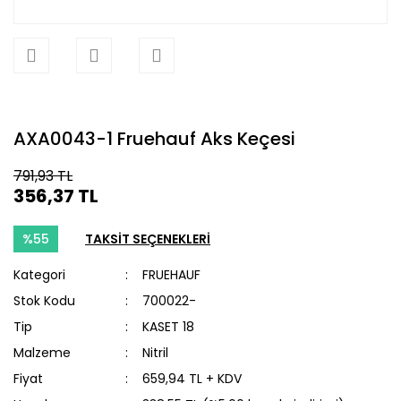
AXA0043-1 Fruehauf Aks Keçesi
791,93 TL
356,37 TL
%55
TAKSİT SEÇENEKLERİ
Kategori
FRUEHAUF
Stok Kodu
700022-
Tip
KASET 18
Malzeme
Nitril
Fiyat
659,94 TL + KDV