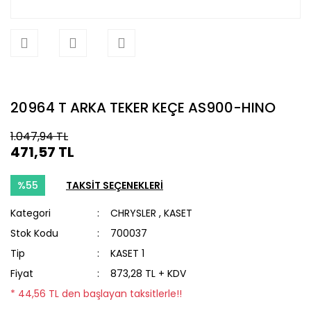
20964 T ARKA TEKER KEÇE AS900-HINO
1.047,94 TL
471,57 TL
%55
TAKSİT SEÇENEKLERİ
Kategori
CHRYSLER
,
KASET
Stok Kodu
700037
Tip
KASET 1
Fiyat
873,28 TL + KDV
* 44,56 TL den başlayan taksitlerle!!