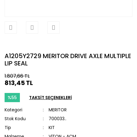
A1205Y2729 MERITOR DRIVE AXLE MULTIPLE
LIP SEAL
1.807,66 TL
813,45 TL
%55
TAKSİT SEÇENEKLERİ
Kategori
MERITOR
Stok Kodu
700033..
Tip
KIT
Malzeme
VİTON - ACM