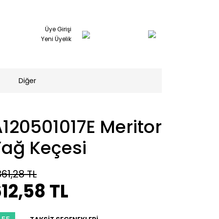
Üye Girişi
Yeni Üyelik
Diğer
120501017E Meritor
Yağ Keçesi
361,28 TL
12,58 TL