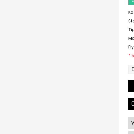
Ka
St
Ti
Ma
Fi
* 
Ü