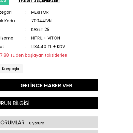
%55
TAKSİT SEÇENEKLERİ
tegori
MERITOR
ok Kodu
700441VN
p
KASET 29
lzeme
NİTRİL + VİTON
yat
1.134,40 TL + KDV
57,88 TL den başlayan taksitlerle!!
Karşılaştır
GELİNCE HABER VER
RÜN BİLGİSİ
YORUMLAR
- 0 yorum