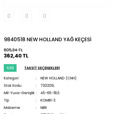
9840518 NEW HOLLAND YAĞ KEÇESİ
805,34 TL
362,40 TL
%55
TAKSİT SEÇENEKLERİ
Kategori
NEW HOLLAND (CNH)
Stok Kodu
730209,
Mil-Yuva-Genişlik
45-65-18,5
Tip
KOMBİ-3
Malzeme
NBR