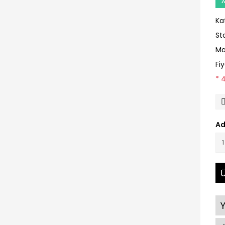
Ka
St
Ma
Fi
* 
Ad
Ü