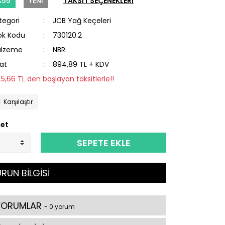
%55
YENİ
TAKSİT SEÇENEKLERİ
tegori
JCB Yağ Keçeleri
ok Kodu
730120.2
lzeme
NBR
yat
894,89 TL + KDV
45,66 TL den başlayan taksitlerle!!
Karşılaştır
et
SEPETE EKLE
RÜN BİLGİSİ
YORUMLAR
- 0 yorum