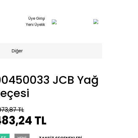
Üye Girişi
Yeni Üyelik
Diğer
90450033 JCB Yağ
eçesi
073,87 TL
83,24 TL