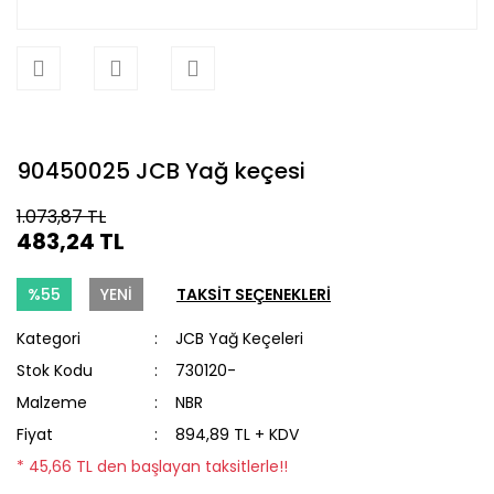
90450025 JCB Yağ keçesi
1.073,87 TL
483,24 TL
%55
YENİ
TAKSİT SEÇENEKLERİ
Kategori
JCB Yağ Keçeleri
Stok Kodu
730120-
Malzeme
NBR
Fiyat
894,89 TL + KDV
* 45,66 TL den başlayan taksitlerle!!