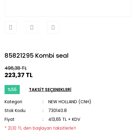
85821295 Kombi seal
496,38 TL
223,37 TL
%55
TAKSİT SEÇENEKLERİ
Kategori
NEW HOLLAND (CNH)
Stok Kodu
730140.8
Fiyat
413,65 TL + KDV
* 21,10 TL den başlayan taksitlerle!!