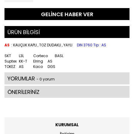
GELİNCE HABER VER
ÜRÜN BİLGİSİ
AS
: KAUÇUK KAPLI , TOZ DUDAKLI , YAYLI
DIN 3760 Tip : AS
SKT
L3L
Corteco
BASL
Suptex
KK-T
Elring
AS
TOKEZ
AS
Kaco
DGS
YORUMLAR
- 0 yorum
ÖNERİLERİNİZ
KURUMSAL