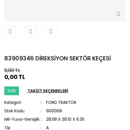
83909346 DİREKSİYON SEKTÖR KEÇESİ
0,00 TL
0,00 TL
%55
TAKSİT SEÇENEKLERİ
Kategori
FORD TRAKTÖR
Stok Kodu
900068.
Mil-Yuva-Genişlik
28.58 X 38.10 X 6.35
Tip
A