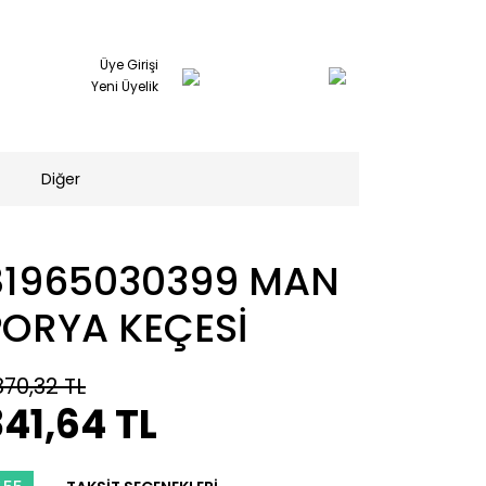
Üye Girişi
Yeni Üyelik
Diğer
81965030399 MAN
PORYA KEÇESİ
870,32 TL
41,64 TL