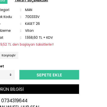
%55
TAKSİT SEÇENEKLERİ
tegori
MAN
ok Kodu
700333V
p
KASET 26
lzeme
Viton
yat
1.558,60 TL + KDV
79,52 TL den başlayan taksitlerle!!
Karşılaştır
et
SEPETE EKLE
RÜN BİLGİSİ
F 0734319644