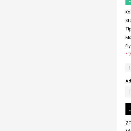
Ka
St
Ti
Ma
Fi
* 
Ad
Ü
Z