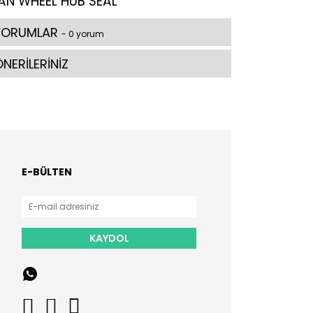
AN WHEEL HUB SEAL
YORUMLAR
- 0 yorum
NERİLERİNİZ
E-BÜLTEN
KAYDOL