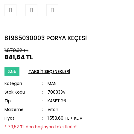
81965030003 PORYA KEÇESİ
1.870,32 TL
841,64 TL
%55
TAKSİT SEÇENEKLERİ
Kategori
MAN
Stok Kodu
700333V.
Tip
KASET 26
Malzeme
Viton
Fiyat
1.558,60 TL + KDV
* 79,52 TL den başlayan taksitlerle!!