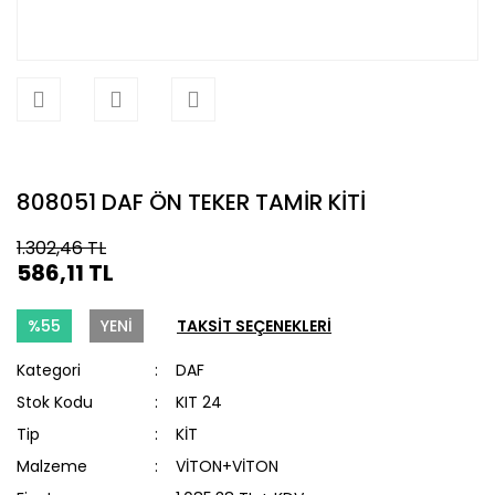
808051 DAF ÖN TEKER TAMİR KİTİ
1.302,46 TL
586,11 TL
%55
YENİ
TAKSİT SEÇENEKLERİ
Kategori
DAF
Stok Kodu
KIT 24
Tip
KİT
Malzeme
VİTON+VİTON