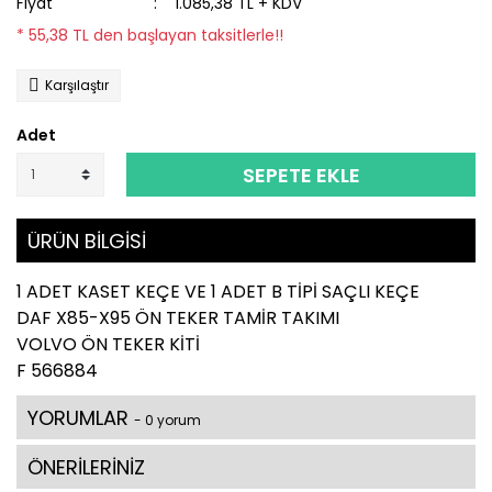
Fiyat
1.085,38 TL + KDV
* 55,38 TL den başlayan taksitlerle!!
Karşılaştır
Adet
SEPETE EKLE
ÜRÜN BİLGİSİ
1 ADET KASET KEÇE VE 1 ADET B TİPİ SAÇLI KEÇE
DAF X85-X95 ÖN TEKER TAMİR TAKIMI
VOLVO ÖN TEKER KİTİ
F 566884
YORUMLAR
- 0 yorum
ÖNERİLERİNİZ