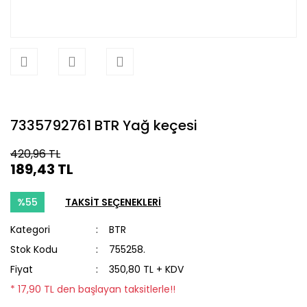
7335792761 BTR Yağ keçesi
420,96 TL
189,43 TL
%55
TAKSİT SEÇENEKLERİ
Kategori
BTR
Stok Kodu
755258.
Fiyat
350,80 TL + KDV
* 17,90 TL den başlayan taksitlerle!!