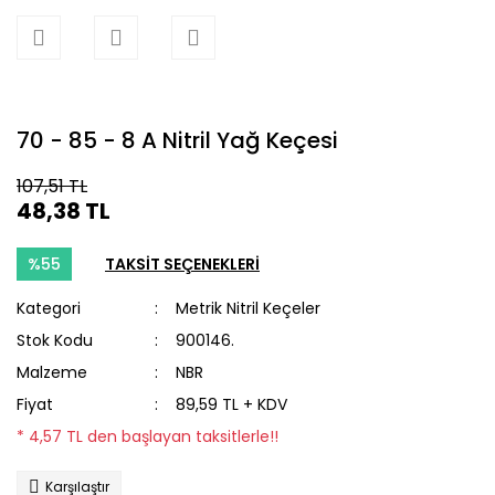
70 - 85 - 8 A Nitril Yağ Keçesi
107,51 TL
48,38 TL
%55
TAKSİT SEÇENEKLERİ
Kategori
Metrik Nitril Keçeler
Stok Kodu
900146.
Malzeme
NBR
Fiyat
89,59 TL + KDV
* 4,57 TL den başlayan taksitlerle!!
Karşılaştır