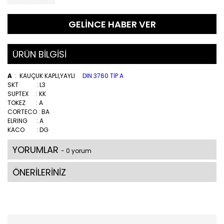
GELİNCE HABER VER
ÜRÜN BİLGİSİ
A
: KAUÇUK KAPLI,YAYLI
DIN 3760 TİP A
SKT : L3
SUPTEX : KK
TOKEZ : A
CORTECO : BA
ELRING : A
KACO : DG
YORUMLAR
- 0 yorum
ÖNERİLERİNİZ