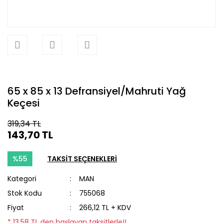
65 x 85 x 13 Defransiyel/Mahruti Yağ
Keçesi
319,34 TL
143,70 TL
%55
TAKSİT SEÇENEKLERİ
Kategori
MAN
Stok Kodu
755068
Fiyat
266,12 TL + KDV
* 13,58 TL den başlayan taksitlerle!!