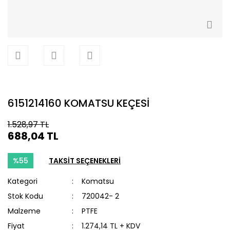
6151214160 KOMATSU KEÇESİ
1.528,97 TL
688,04 TL
%55
TAKSİT SEÇENEKLERİ
Kategori
Komatsu
Stok Kodu
720042- 2
Malzeme
PTFE
Fiyat
1.274,14 TL + KDV