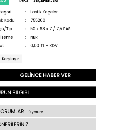
%55
TAKSİT SEÇENEKLERİ
tegori
Lastik Keçeler
ok Kodu
755260
çü/Tip
50 x 68 x 7 / 7,5 PAS
lzeme
NBR
yat
0,00 TL + KDV
Karşılaştır
GELİNCE HABER VER
RÜN BİLGİSİ
YORUMLAR
- 0 yorum
NERİLERİNİZ