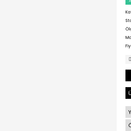
Ka
St
Öl
Ma
Fi
Ü
Ö