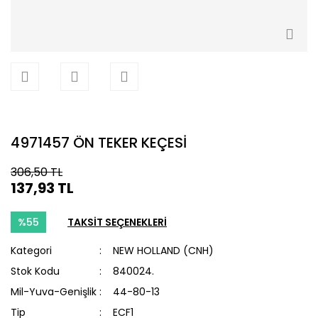
4971457 ÖN TEKER KEÇESİ
306,50 TL
137,93 TL
%55
TAKSİT SEÇENEKLERİ
Kategori
NEW HOLLAND (CNH)
Stok Kodu
840024.
Mil-Yuva-Genişlik
44-80-13
Tip
ECF1