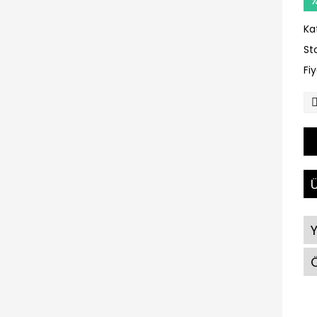
Ka
St
Fi
Ü
Ö