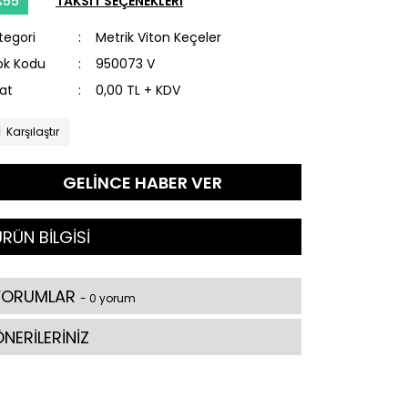
%55
TAKSİT SEÇENEKLERİ
tegori
Metrik Viton Keçeler
ok Kodu
950073 V
yat
0,00 TL + KDV
Karşılaştır
GELİNCE HABER VER
RÜN BİLGİSİ
YORUMLAR
- 0 yorum
NERİLERİNİZ