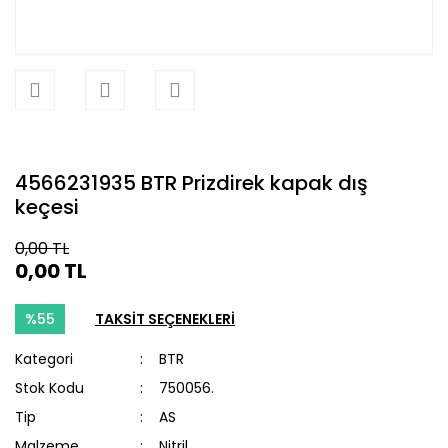
4566231935 BTR Prizdirek kapak dış
keçesi
0,00 TL
0,00 TL
%55
TAKSİT SEÇENEKLERİ
Kategori
BTR
Stok Kodu
750056.
Tip
AS
Malzeme
Nitril