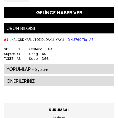
GELİNCE HABER VER
ÜRÜN BİLGİSİ
AS
: KAUÇUK KAPLI , TOZ DUDAKLI , YAYLI
DIN 3760 Tip : AS
SKT
L3L
Corteco
BASL
Suptex
KK-T
Elring
AS
TOKEZ
AS
Kaco
DGS
YORUMLAR
- 0 yorum
ÖNERİLERİNİZ
KURUMSAL