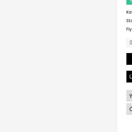
Ka
St
Fi
Ü
Ö