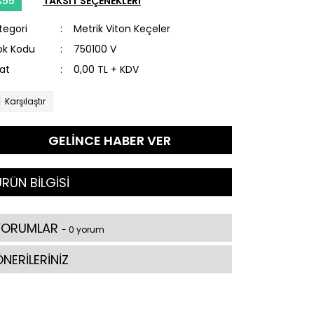
%55
TAKSİT SEÇENEKLERİ
tegori
Metrik Viton Keçeler
ok Kodu
750100 V
yat
0,00 TL + KDV
Karşılaştır
GELİNCE HABER VER
RÜN BİLGİSİ
YORUMLAR
- 0 yorum
NERİLERİNİZ