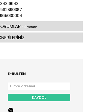
34319643
6562890387
6965030004
YORUMLAR
- 0 yorum
NERİLERİNİZ
E-BÜLTEN
KAYDOL