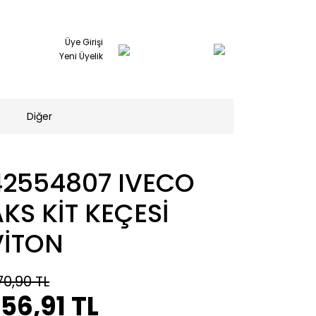
Üye Girişi
Yeni Üyelik
Diğer
42554807 IVECO
KS KİT KEÇESİ
VİTON
70,90 TL
56,91 TL