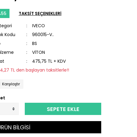
%55
TAKSİT SEÇENEKLERİ
tegori
IVECO
ok Kodu
960015-V..
p
BS
lzeme
VİTON
yat
475,75 TL + KDV
24,27 TL den başlayan taksitlerle!!
Karşılaştır
et
SEPETE EKLE
RÜN BİLGİSİ