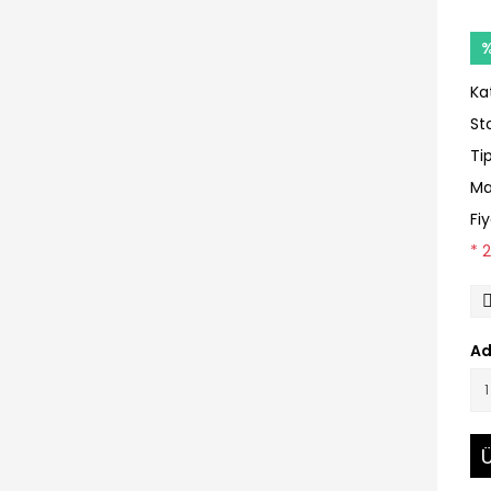
Ka
St
Ti
Ma
Fi
* 
Ad
Ü