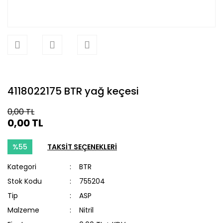
4118022175 BTR yağ keçesi
0,00 TL
0,00 TL
%55
TAKSİT SEÇENEKLERİ
Kategori
BTR
Stok Kodu
755204
Tip
ASP
Malzeme
Nitril