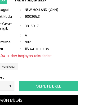
%55
TAKSİT SEÇENEKLERİ
tegori
NEW HOLLAND (CNH)
ok Kodu
900265.3
l-Yuva-
38-50-7
nişlik
p
A
lzeme
NBR
yat
116,44 TL + KDV
5,94 TL den başlayan taksitlerle!!
Karşılaştır
et
SEPETE EKLE
RÜN BİLGİSİ