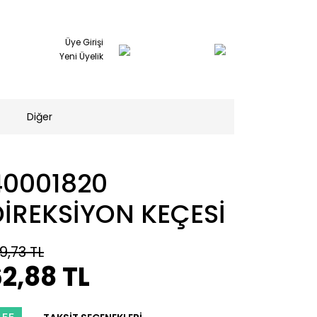
Üye Girişi
Yeni Üyelik
Diğer
40001820
DİREKSİYON KEÇESİ
9,73 TL
2,88 TL