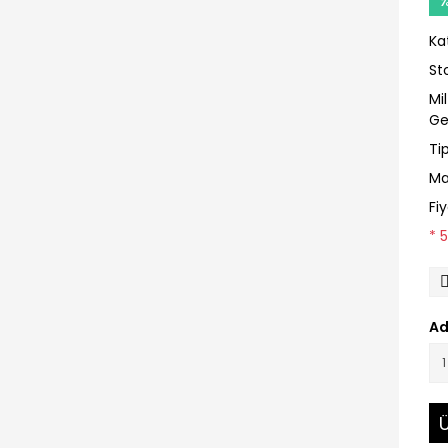
Ka
St
Mi
Ge
Ti
Ma
Fi
* 
Ad
Ü