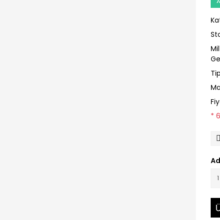
Ka
St
Mi
Ge
Ti
Ma
Fi
* 
Ad
Ü