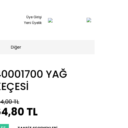
Üye Girişi
Yeni Üyelik
Diğer
40001700 YAĞ
KEÇESİ
44,00 TL
4,80 TL