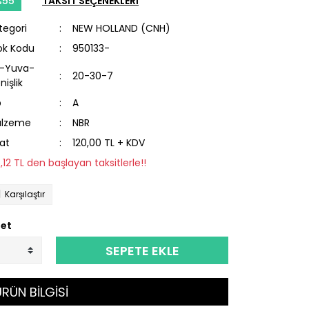
%55
TAKSİT SEÇENEKLERİ
tegori
NEW HOLLAND (CNH)
ok Kodu
950133-
l-Yuva-
20-30-7
nişlik
p
A
lzeme
NBR
yat
120,00 TL + KDV
6,12 TL den başlayan taksitlerle!!
Karşılaştır
et
SEPETE EKLE
RÜN BİLGİSİ