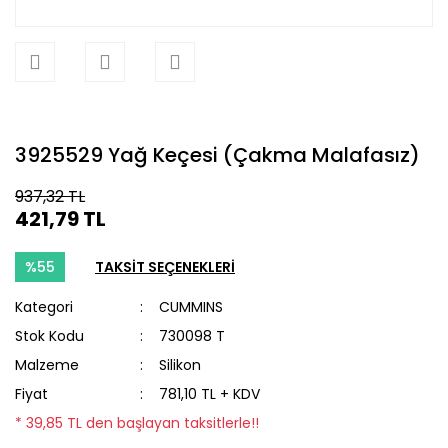
3925529 Yağ Keçesi (Çakma Malafasız)
937,32 TL
421,79 TL
%55
TAKSİT SEÇENEKLERİ
Kategori
CUMMINS
Stok Kodu
730098 T
Malzeme
Silikon
Fiyat
781,10 TL + KDV
* 39,85 TL den başlayan taksitlerle!!