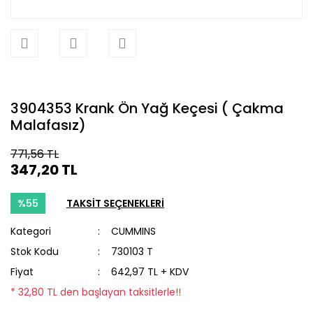
3904353 Krank Ön Yağ Keçesi ( Çakma
Malafasız)
771,56 TL
347,20 TL
%55
TAKSİT SEÇENEKLERİ
Kategori
CUMMINS
Stok Kodu
730103 T
Fiyat
642,97 TL + KDV
* 32,80 TL den başlayan taksitlerle!!